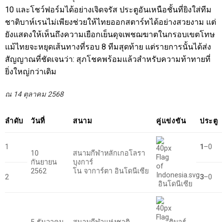
10 และโชว์ฟอร์มได้อย่างเจิดจรัส ประตูอันเหนือชั้นที่ยิงใส่ทีม
ชาติบาห์เรนไม่เพียงช่วยให้ไทยออกสตาร์ทได้อย่างสวยงาม แต่
ยังแสดงให้เห็นถึงความเยือกเย็นดุจเพชฌฆาตในกรอบเขตโทษ
แม้ไทยจะหยุดเส้นทางที่รอบ 8 ทีมสุดท้าย แต่รายการนั้นได้ส่ง
สัญญาณที่ชัดเจนว่า: สุภโชคพร้อมแล้วสำหรับความท้าทายที่
ยิ่งใหญ่กว่าเดิม
ณ 14 ตุลาคม 2568
ลำดับ
วันที่
สนาม
คู่แข่งขัน
ประตู
1
1
–0
10
สนามกีฬาหลักเกอโลรา
กันยายน
บุงการ์
2562
โน จาการ์ตา อินโดนีเซีย
2
3
–0
อินโดนีเซีย