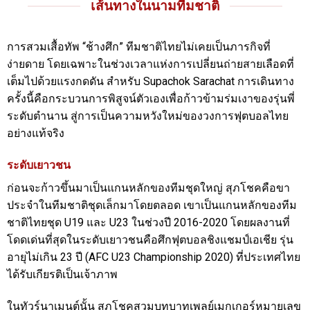
เส้นทางในนามทีมชาติ
การสวมเสื้อทัพ “ช้างศึก” ทีมชาติไทยไม่เคยเป็นภารกิจที่
ง่ายดาย โดยเฉพาะในช่วงเวลาแห่งการเปลี่ยนถ่ายสายเลือดที่
เต็มไปด้วยแรงกดดัน สำหรับ Supachok Sarachat การเดินทาง
ครั้งนี้คือกระบวนการพิสูจน์ตัวเองเพื่อก้าวข้ามร่มเงาของรุ่นพี่
ระดับตำนาน สู่การเป็นความหวังใหม่ของวงการฟุตบอลไทย
อย่างแท้จริง
ระดับเยาวชน
ก่อนจะก้าวขึ้นมาเป็นแกนหลักของทีมชุดใหญ่ สุภโชคคือขา
ประจำในทีมชาติชุดเล็กมาโดยตลอด เขาเป็นแกนหลักของทีม
ชาติไทยชุด U19 และ U23 ในช่วงปี 2016-2020 โดยผลงานที่
โดดเด่นที่สุดในระดับเยาวชนคือศึกฟุตบอลชิงแชมป์เอเชีย รุ่น
อายุไม่เกิน 23 ปี (AFC U23 Championship 2020) ที่ประเทศไทย
ได้รับเกียรติเป็นเจ้าภาพ
ในทัวร์นาเมนต์นั้น สุภโชคสวมบทบาทเพลย์เมกเกอร์หมายเลข