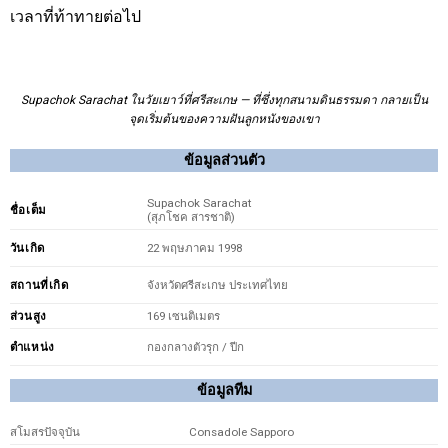
เวลาที่ท้าทายต่อไป
Supachok Sarachat ในวัยเยาว์ที่ศรีสะเกษ — ที่ซึ่งทุกสนามดินธรรมดา กลายเป็น
จุดเริ่มต้นของความฝันลูกหนังของเขา
ข้อมูลส่วนตัว
Supachok Sarachat
ชื่อเต็ม
(สุภโชค สารชาติ)
22 พฤษภาคม 1998
วันเกิด
จังหวัดศรีสะเกษ ประเทศไทย
สถานที่เกิด
ส่วนสูง
169 เซนติเมตร
กองกลางตัวรุก / ปีก
ตำแหน่ง
ข้อมูลทีม
สโมสรปัจจุบัน
Consadole Sapporo