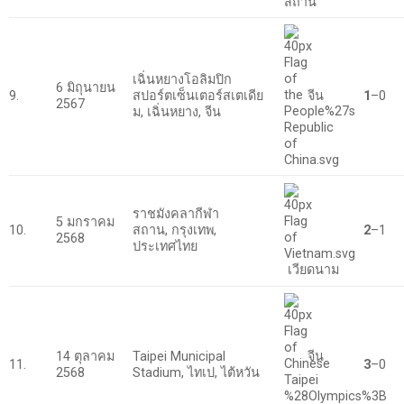
สถาน
เฉิ่นหยางโอลิมปิก
6 มิถุนายน
จีน
9.
สปอร์ตเซ็นเตอร์สเตเดีย
1
–0
2567
ม, เฉิ่นหยาง, จีน
ราชมังคลากีฬา
5 มกราคม
10.
สถาน, กรุงเทพ,
2
–1
2568
ประเทศไทย
เวียดนาม
จีน
14 ตุลาคม
Taipei Municipal
11.
3
–0
2568
Stadium, ไทเป, ไต้หวัน