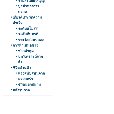
รายละเอียดสัญญา
มูลค่าทางการ
ตลาด
เกียรติประวัติความ
สำเร็จ
ระดับสโมสร
ระดับทีมชาติ
รางวัลส่วนบุคคล
การนำเสนอข่าว
ข่าวล่าสุด
บทวิเคราะห์จาก
สื่อ
ชีวิตส่วนตัว
แรงสนับสนุนจาก
ครอบครัว
ชีวิตนอกสนาม
คลังรูปภาพ
SUPACHOK SARACHAT