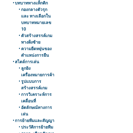
บทบาททางแท็กติก
กองกลางตัวรุก
และ ทางเลือกใน
บทบาทหมายเลข
10
ตัวสร้างสรรค์เกม
ทางฝั่งซ้าย
ความยืดหยุ่นของ
ตำแหน่งการยืน
สไตล์การเล่น
ลูกยิง
เครื่องหมายการค้า
รูปแบบการ
สร้างสรรค์เกม
การวิเคราะห์การ
เคลื่อนที่
อัตลักษณ์ทางการ
เล่น
การย้ายทีมและสัญญา
ประวัติการย้ายทีม