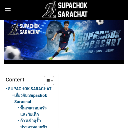
Skip
to
content
Content
SUPACHOK SARACHAT
เกี่ยวกับ Supachok
Sarachat
พื้นเพครอบครัว
และวัยเด็ก
ก้าวเข้าสู่รั้ว
ปราสาทสายฟ้า