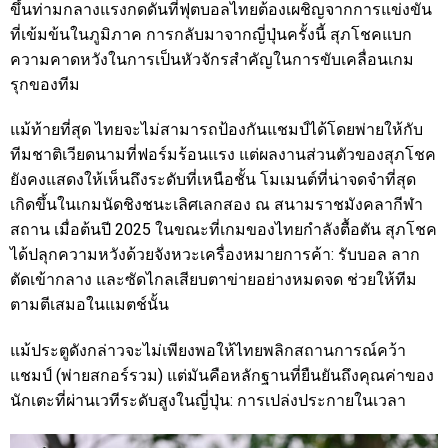
ขึ้นท่ามกลางแรงกดดันที่ฟุตบอลไทยต้องเผชิญจากการแข่งขัน
ที่เข้มข้นในภูมิภาค การกลับมาจากญี่ปุ่นครั้งนี้ สุภโชคแบก
ความคาดหวังในการเป็นหัวจักรสำคัญในการขับเคลื่อนเกม
รุกของทีม
แม้ท้ายที่สุด ไทยจะไม่สามารถป้องกันแชมป์ได้โดยพ่ายให้กับ
ทีมชาติเวียดนามที่ฟอร์มร้อนแรง แต่ผลงานส่วนตัวของสุภโชค
ยังคงแสดงให้เห็นถึงระดับที่เหนือชั้น โมเมนต์ที่น่าจดจำที่สุด
เกิดขึ้นในเกมนัดชิงชนะเลิศเลกสอง ณ สนามราชมังคลากีฬา
สถาน เมื่อต้นปี 2025 ในขณะที่เกมของไทยกำลังตื้อตัน สุภโชค
ได้ปลุกความหวังด้วยจังหวะเครื่องหมายการค้า: รับบอล ลาก
ตัดเข้ากลาง และซัดไกลเสียบตาข่ายอย่างหมดจด ช่วยให้ทีม
ตามตีเสมอในแมตช์นั้น
แม้ประตูดังกล่าวจะไม่เพียงพอให้ไทยพลิกสถานการณ์คว้า
แชมป์ (พ่ายสกอร์รวม) แต่มันคือหลักฐานที่ยืนยันถึงคุณค่าของ
นักเตะที่ผ่านเวทีระดับสูงในญี่ปุ่น: การเปล่งประกายในเวลา