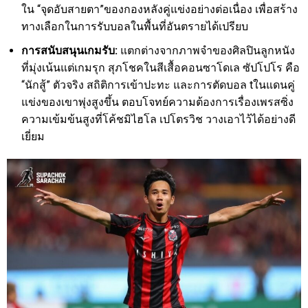
ใน “จุดอับสายตา”ของกองหลังคู่แข่งอย่างต่อเนื่อง เพื่อสร้าง
ทางเลือกในการรับบอลในพื้นที่อันตรายได้เปรียบ
การสนับสนุนเกมรับ:
แตกต่างจากภาพจำของศิลปินลูกหนัง
ที่มุ่งเน้นแต่เกมรุก สุภโชคในสีเสื้อคอนซาโดเล ซัปโปโร คือ
“นักสู้” ตัวจริง สถิติการเข้าปะทะ และการตัดบอล tในแดนคู่
แข่งของเขาพุ่งสูงขึ้น ตอบโจทย์ความต้องการเรื่องเพรสซิ่ง
ความเข้มข้นสูงที่โค้ชมิไฮโล เปโตรวิช วางเอาไว้ได้อย่างดี
เยี่ยม