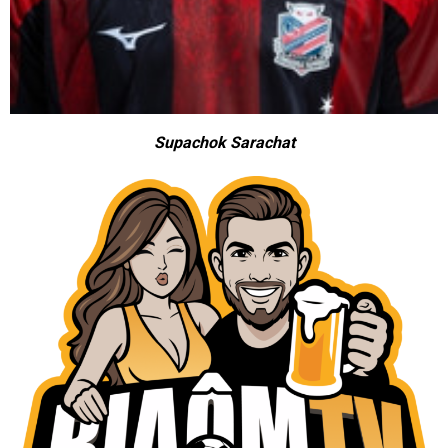
Supachok Sarachat