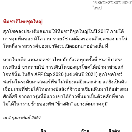
ไทเป
ทีมชาติไทยชุดใหญ่
สุภโชคลงประเดิมสนามให้ทีมชาติชุดใหญ่ในปี 2017 ภายใต้
การคุมทีมของ มิโลวาน ราเยวัช แต่ต้องรอจนถึงยุคของ มาโน่
โพลกิ้ง พรสวรรค์ของเขาจึงระเบิดออกมาอย่างเต็มที่
หากในอดีต แฟนบอลชาวไทยมักกังวลทุกครั้งที่ ชนาธิป สรง
กระสินธ์ ขาดหายไป การเติบโตของสุภโชคได้เข้ามาช่วยแก้
โจทย์นั้น ในศึก AFF Cup 2020 (แข่งขันปี 2021) สุภโชคโชว์
ฟอร์มในระดับมาสเตอร์พีซ ไม่เพียงแค่ยิงและจ่าย แต่ยังเป็นตัว
เชื่อมเกมที่ช่วยให้ไทยทวงบัลลังก์จ้าวอาเซียนคืนมาได้อย่างสม
ศักดิ์ศรี จากดาวรุ่งที่มีแวว เขาได้ก้าวขึ้นมาเป็นตัวหลักที่ขาด
ไม่ได้ในกราบซ้ายของทัพ “ช้างศึก” อย่างเต็มภาคภูมิ
ณ 4 กุมภาพันธ์ 2567
ลีก
ถ้วย
ลีกคัพ